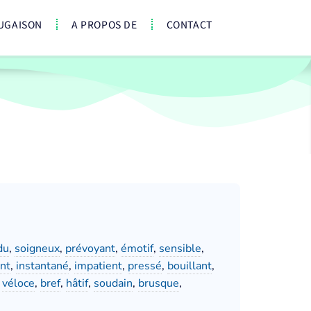
UGAISON
A PROPOS DE
CONTACT
du
,
soigneux
,
prévoyant
,
émotif
,
sensible
,
nt
,
instantané
,
impatient
,
pressé
,
bouillant
,
,
véloce
,
bref
,
hâtif
,
soudain
,
brusque
,