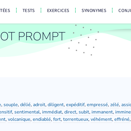
CTÉES
TESTS
EXERCICES
SYNONYMES
CONJ
OT PROMPT
e
,
souple
,
délié
,
adroit
,
diligent
,
expéditif
,
empressé
,
zélé
,
assi
ensitif
,
sentimental
,
immédiat
,
direct
,
subit
,
immanent
,
immine
ent
,
volcanique
,
endiablé
,
fort
,
torrentueux
,
véhément
,
effréné