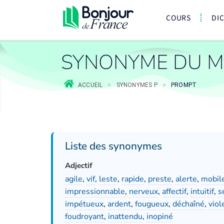
COURS
DI
SYNONYME DU M
ACCUEIL
>
SYNONYMES P
>
PROMPT
Liste des synonymes
Adjectif
agile
,
vif
,
leste
,
rapide
,
preste
,
alerte
,
mobil
impressionnable
,
nerveux
,
affectif
,
intuitif
,
s
impétueux
,
ardent
,
fougueux
,
déchaîné
,
viol
foudroyant
,
inattendu
,
inopiné