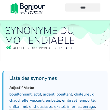
SYNONYME DU
MOT ENDIABLÉ
ACCUEIL
>
SYNONYMES E
>
ENDIABLÉ
Liste des synonymes
Adjectif Verbe
bouillonnant
,
actif
,
ardent
,
bouillant
,
chaleureux
,
chaud
,
effervescent
,
emballé
,
embrasé
,
emporté
,
enflammé
,
enthousiaste
,
exalté
,
infernal
,
enragé
,