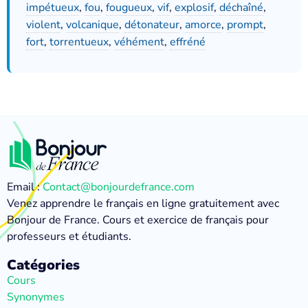
impétueux
,
fou
,
fougueux
,
vif
,
explosif
,
déchaîné
,
violent
,
volcanique
,
détonateur
,
amorce
,
prompt
,
fort
,
torrentueux
,
véhément
,
effréné
Email :
Contact@bonjourdefrance.com
Venez apprendre le français en ligne gratuitement avec
Bonjour de France. Cours et exercice de français pour
professeurs et étudiants.
Catégories
Cours
Synonymes