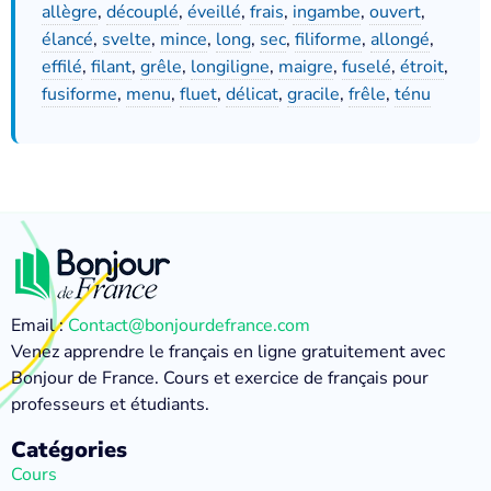
allègre
,
découplé
,
éveillé
,
frais
,
ingambe
,
ouvert
,
élancé
,
svelte
,
mince
,
long
,
sec
,
filiforme
,
allongé
,
effilé
,
filant
,
grêle
,
longiligne
,
maigre
,
fuselé
,
étroit
,
fusiforme
,
menu
,
fluet
,
délicat
,
gracile
,
frêle
,
ténu
Email :
Contact@bonjourdefrance.com
Venez apprendre le français en ligne gratuitement avec
Bonjour de France. Cours et exercice de français pour
professeurs et étudiants.
Catégories
Cours