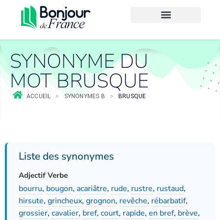
SYNONYME DU
MOT BRUSQUE
ACCUEIL
>
SYNONYMES B
>
BRUSQUE
Liste des synonymes
Adjectif Verbe
bourru
,
bougon
,
acariâtre
,
rude
,
rustre
,
rustaud
,
hirsute
,
grincheux
,
grognon
,
revêche
,
rébarbatif
,
grossier
,
cavalier
,
bref
,
court
,
rapide
,
en bref
,
brève
,