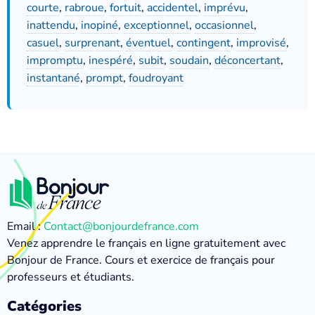
courte
,
rabroue
,
fortuit
,
accidentel
,
imprévu
,
inattendu
,
inopiné
,
exceptionnel
,
occasionnel
,
casuel
,
surprenant
,
éventuel
,
contingent
,
improvisé
,
impromptu
,
inespéré
,
subit
,
soudain
,
déconcertant
,
instantané
,
prompt
,
foudroyant
Email :
Contact@bonjourdefrance.com
Venez apprendre le français en ligne gratuitement avec
Bonjour de France. Cours et exercice de français pour
professeurs et étudiants.
Catégories