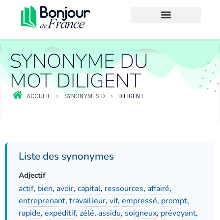
SYNONYME DU
MOT DILIGENT
ACCUEIL
>
SYNONYMES D
>
DILIGENT
Liste des synonymes
Adjectif
actif
,
bien
,
avoir
,
capital
,
ressources
,
affairé
,
entreprenant
,
travailleur
,
vif
,
empressé
,
prompt
,
rapide
,
expéditif
,
zélé
,
assidu
,
soigneux
,
prévoyant
,