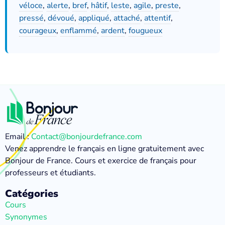
véloce
,
alerte
,
bref
,
hâtif
,
leste
,
agile
,
preste
,
pressé
,
dévoué
,
appliqué
,
attaché
,
attentif
,
courageux
,
enflammé
,
ardent
,
fougueux
Email :
Contact@bonjourdefrance.com
Venez apprendre le français en ligne gratuitement avec
Bonjour de France. Cours et exercice de français pour
professeurs et étudiants.
Catégories
Cours
Synonymes