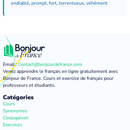
endiablé
,
prompt
,
fort
,
torrentueux
,
véhément
Email :
Contact@bonjourdefrance.com
Venez apprendre le français en ligne gratuitement avec
Bonjour de France. Cours et exercice de français pour
professeurs et étudiants.
Catégories
Cours
Synonymes
Conjugaison
Exercices