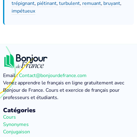
trépignant
,
piétinant
,
turbulent
,
remuant
,
bruyant
,
impétueux
Email :
Contact@bonjourdefrance.com
Venez apprendre le français en ligne gratuitement avec
Bonjour de France. Cours et exercice de français pour
professeurs et étudiants.
Catégories
Cours
Synonymes
Conjugaison