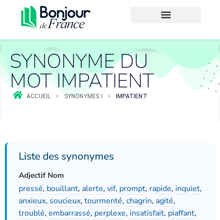
SYNONYME DU
MOT IMPATIENT
ACCUEIL
>
SYNONYMES I
>
IMPATIENT
Liste des synonymes
Adjectif Nom
pressé
,
bouillant
,
alerte
,
vif
,
prompt
,
rapide
,
inquiet
,
anxieux
,
soucieux
,
tourmenté
,
chagrin
,
agité
,
troublé
,
embarrassé
,
perplexe
,
insatisfait
,
piaffant
,