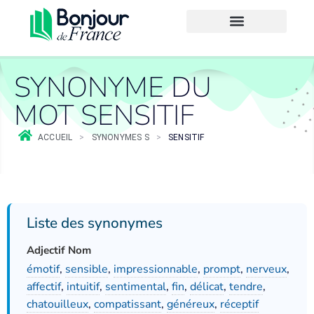
SYNONYME DU
MOT SENSITIF
ACCUEIL
>
SYNONYMES S
>
SENSITIF
Liste des synonymes
Adjectif Nom
émotif
,
sensible
,
impressionnable
,
prompt
,
nerveux
,
affectif
,
intuitif
,
sentimental
,
fin
,
délicat
,
tendre
,
chatouilleux
,
compatissant
,
généreux
,
réceptif