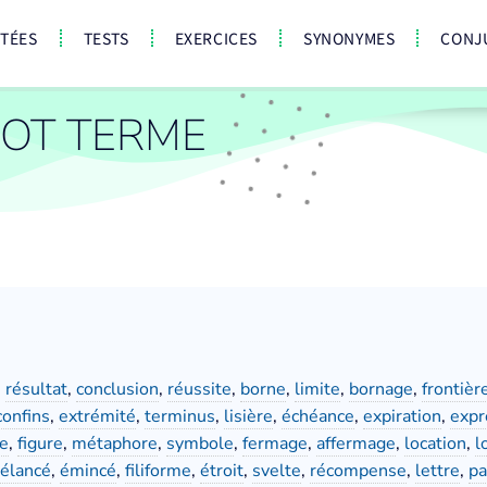
CTÉES
TESTS
EXERCICES
SYNONYMES
CONJ
OT TERME
,
résultat
,
conclusion
,
réussite
,
borne
,
limite
,
bornage
,
frontièr
confins
,
extrémité
,
terminus
,
lisière
,
échéance
,
expiration
,
expr
te
,
figure
,
métaphore
,
symbole
,
fermage
,
affermage
,
location
,
l
élancé
,
émincé
,
filiforme
,
étroit
,
svelte
,
récompense
,
lettre
,
pa