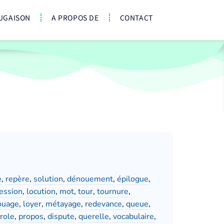
UGAISON
A PROPOS DE
CONTACT
e
,
repère
,
solution
,
dénouement
,
épilogue
,
ession
,
locution
,
mot
,
tour
,
tournure
,
ouage
,
loyer
,
métayage
,
redevance
,
queue
,
role
,
propos
,
dispute
,
querelle
,
vocabulaire
,