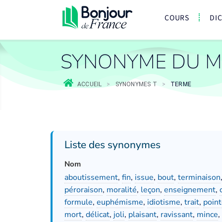
COURS
DI
SYNONYME DU M
ACCUEIL
>
SYNONYMES T
>
TERME
Liste des synonymes
Nom
aboutissement
,
fin
,
issue
,
bout
,
terminaison
péroraison
,
moralité
,
leçon
,
enseignement
,
formule
,
euphémisme
,
idiotisme
,
trait
,
poin
mort
,
délicat
,
joli
,
plaisant
,
ravissant
,
mince
,