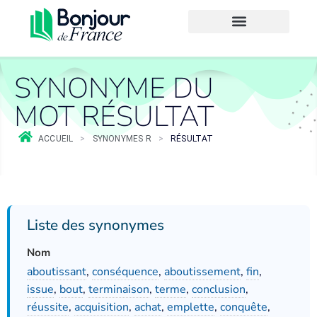
SYNONYME DU
MOT RÉSULTAT
ACCUEIL
>
SYNONYMES R
>
RÉSULTAT
Liste des synonymes
Nom
aboutissant
,
conséquence
,
aboutissement
,
fin
,
issue
,
bout
,
terminaison
,
terme
,
conclusion
,
réussite
,
acquisition
,
achat
,
emplette
,
conquête
,