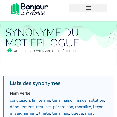
SYNONYME DU
MOT ÉPILOGUE
ACCUEIL
>
SYNONYMES E
>
ÉPILOGUE
Liste des synonymes
Nom Verbe
conclusion
,
fin
,
terme
,
terminaison
,
issue
,
solution
,
dénouement
,
résultat
,
péroraison
,
moralité
,
leçon
,
enseignement
,
limite
,
terminus
,
queue
,
mort
,