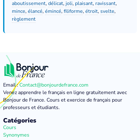
aboutissement
,
délicat
,
joli
,
plaisant
,
ravissant
,
mince
,
élancé
,
émincé
,
filiforme
,
étroit
,
svelte
,
règlement
Email :
Contact@bonjourdefrance.com
Venez apprendre le français en ligne gratuitement avec
Bonjour de France. Cours et exercice de français pour
professeurs et étudiants.
Catégories
Cours
Synonymes