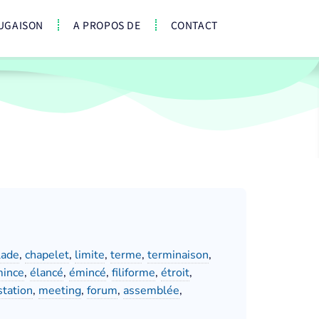
UGAISON
A PROPOS DE
CONTACT
lade
,
chapelet
,
limite
,
terme
,
terminaison
,
ince
,
élancé
,
émincé
,
filiforme
,
étroit
,
station
,
meeting
,
forum
,
assemblée
,