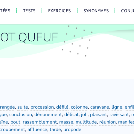
CTÉES
TESTS
EXERCICES
SYNONYMES
CONJ
OT QUEUE
rangée
,
suite
,
procession
,
défilé
,
colonne
,
caravane
,
ligne
,
enfi
gue
,
conclusion
,
dénouement
,
délicat
,
joli
,
plaisant
,
ravissant
,
m
aîne
,
bout
,
rassemblement
,
masse
,
multitude
,
réunion
,
manife
ttroupement
,
affluence
,
tarde
,
uropode