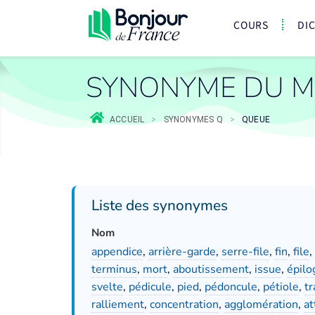
COURS
DI
SYNONYME DU M
ACCUEIL
>
SYNONYMES Q
>
QUEUE
Liste des synonymes
Nom
appendice
,
arrière-garde
,
serre-file
,
fin
,
file
,
terminus
,
mort
,
aboutissement
,
issue
,
épilo
svelte
,
pédicule
,
pied
,
pédoncule
,
pétiole
,
tr
ralliement
,
concentration
,
agglomération
,
a