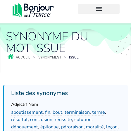
SYNONYME DU
MOT ISSUE
ACCUEIL
>
SYNONYMES I
>
ISSUE
Liste des synonymes
Adjectif Nom
aboutissement
,
fin
,
bout
,
terminaison
,
terme
,
résultat
,
conclusion
,
réussite
,
solution
,
dénouement
,
épilogue
,
péroraison
,
moralité
,
leçon
,