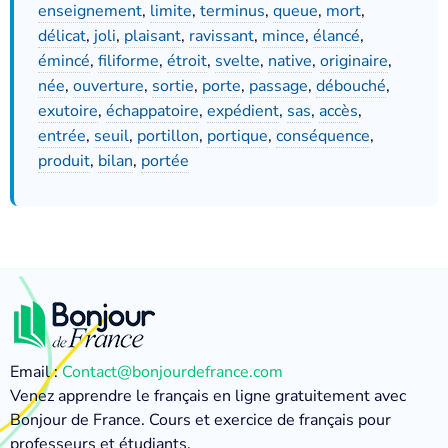
enseignement
,
limite
,
terminus
,
queue
,
mort
,
délicat
,
joli
,
plaisant
,
ravissant
,
mince
,
élancé
,
émincé
,
filiforme
,
étroit
,
svelte
,
native
,
originaire
,
née
,
ouverture
,
sortie
,
porte
,
passage
,
débouché
,
exutoire
,
échappatoire
,
expédient
,
sas
,
accès
,
entrée
,
seuil
,
portillon
,
portique
,
conséquence
,
produit
,
bilan
,
portée
Email :
Contact@bonjourdefrance.com
Venez apprendre le français en ligne gratuitement avec
Bonjour de France. Cours et exercice de français pour
professeurs et étudiants.