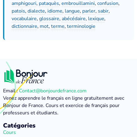
amphigouri
,
pataquès
,
embrouillamini
,
confusion
,
patois
,
dialecte
,
idiome
,
langue
,
parler
,
sabir
,
vocabulaire
,
glossaire
,
abécédaire
,
lexique
,
dictionnaire
,
mot
,
terme
,
terminologie
Email :
Contact@bonjourdefrance.com
Venez apprendre le français en ligne gratuitement avec
Bonjour de France. Cours et exercice de français pour
professeurs et étudiants.
Catégories
Cours