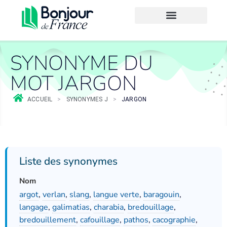
SYNONYME DU
MOT JARGON
ACCUEIL
>
SYNONYMES J
>
JARGON
Liste des synonymes
Nom
argot
,
verlan
,
slang
,
langue verte
,
baragouin
,
langage
,
galimatias
,
charabia
,
bredouillage
,
bredouillement
,
cafouillage
,
pathos
,
cacographie
,