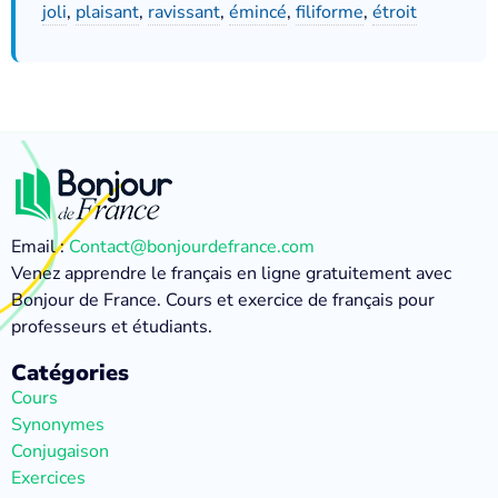
joli
,
plaisant
,
ravissant
,
émincé
,
filiforme
,
étroit
Email :
Contact@bonjourdefrance.com
Venez apprendre le français en ligne gratuitement avec
Bonjour de France. Cours et exercice de français pour
professeurs et étudiants.
Catégories
Cours
Synonymes
Conjugaison
Exercices