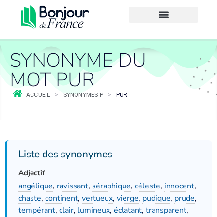
SYNONYME DU
MOT PUR
ACCUEIL
>
SYNONYMES P
>
PUR
Liste des synonymes
Adjectif
angélique
,
ravissant
,
séraphique
,
céleste
,
innocent
,
chaste
,
continent
,
vertueux
,
vierge
,
pudique
,
prude
,
tempérant
,
clair
,
lumineux
,
éclatant
,
transparent
,