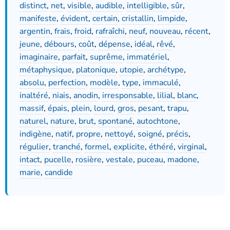
distinct
,
net
,
visible
,
audible
,
intelligible
,
sûr
,
manifeste
,
évident
,
certain
,
cristallin
,
limpide
,
argentin
,
frais
,
froid
,
rafraîchi
,
neuf
,
nouveau
,
récent
,
jeune
,
débours
,
coût
,
dépense
,
idéal
,
rêvé
,
imaginaire
,
parfait
,
suprême
,
immatériel
,
métaphysique
,
platonique
,
utopie
,
archétype
,
absolu
,
perfection
,
modèle
,
type
,
immaculé
,
inaltéré
,
niais
,
anodin
,
irresponsable
,
lilial
,
blanc
,
massif
,
épais
,
plein
,
lourd
,
gros
,
pesant
,
trapu
,
naturel
,
nature
,
brut
,
spontané
,
autochtone
,
indigène
,
natif
,
propre
,
nettoyé
,
soigné
,
précis
,
régulier
,
tranché
,
formel
,
explicite
,
éthéré
,
virginal
,
intact
,
pucelle
,
rosière
,
vestale
,
puceau
,
madone
,
marie
,
candide