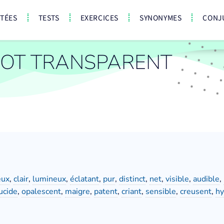
CTÉES
TESTS
EXERCICES
SYNONYMES
CONJ
OT TRANSPARENT
eux
,
clair
,
lumineux
,
éclatant
,
pur
,
distinct
,
net
,
visible
,
audible
,
ucide
,
opalescent
,
maigre
,
patent
,
criant
,
sensible
,
creusent
,
hy