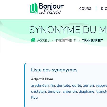
COURS
DI
SYNONYME DU M
ACCUEIL
>
SYNONYMES T
>
TRANSPARENT
Liste des synonymes
Adjectif Nom
arachnéen
,
fin
,
dentelé
,
ourlé
,
aérien
,
vapor
cristallin
,
limpide
,
argentin
,
diaphane
,
transl
flou