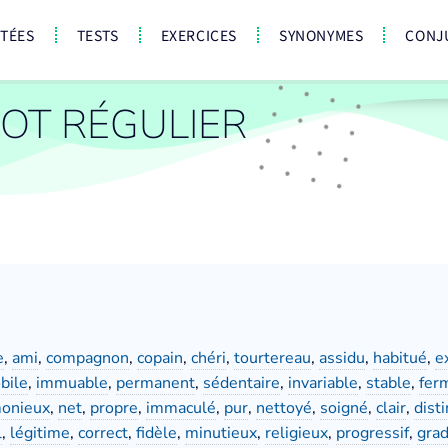
CTÉES
TESTS
EXERCICES
SYNONYMES
CONJ
OT RÉGULIER
e
,
ami
,
compagnon
,
copain
,
chéri
,
tourtereau
,
assidu
,
habitué
,
e
bile
,
immuable
,
permanent
,
sédentaire
,
invariable
,
stable
,
fer
onieux
,
net
,
propre
,
immaculé
,
pur
,
nettoyé
,
soigné
,
clair
,
disti
l
,
légitime
,
correct
,
fidèle
,
minutieux
,
religieux
,
progressif
,
gra