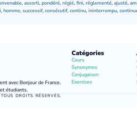
onvenable
,
assorti
,
pondéré
,
réglé
,
fini
,
réglementé
,
ajusté
,
am
i
,
homme
,
successif
,
consécutif
,
continu
,
ininterrompu
,
continu
Catégories
Cours
Synonymes
Conjugaison
Exercices
ment avec Bonjour de France.
et étudiants.
TOUS DROITS RÉSERVÉS.