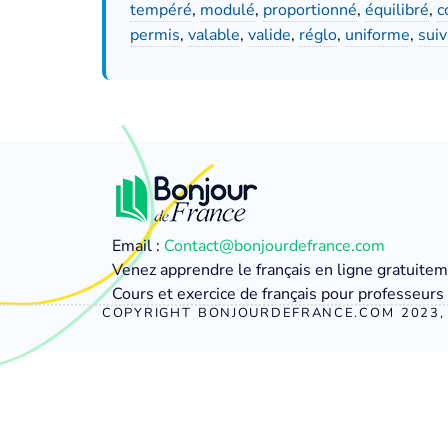
tempéré
,
modulé
,
proportionné
,
équilibré
,
c
permis
,
valable
,
valide
,
réglo
,
uniforme
,
suiv
Email :
Contact@bonjourdefrance.com
Venez apprendre le français en ligne gratuite
Cours et exercice de français pour professeurs 
COPYRIGHT BONJOURDEFRANCE.COM 2023, 