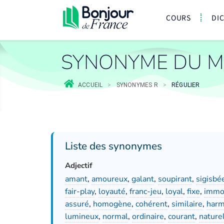
COURS
DI
SYNONYME DU M
ACCUEIL
>
SYNONYMES R
>
RÉGULIER
Liste des synonymes
Adjectif
amant
,
amoureux
,
galant
,
soupirant
,
sigisbé
fair-play
,
loyauté
,
franc-jeu
,
loyal
,
fixe
,
immo
assuré
,
homogène
,
cohérent
,
similaire
,
harm
lumineux
,
normal
,
ordinaire
,
courant
,
nature