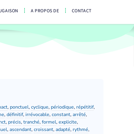
UGAISON
A PROPOS DE
CONTACT
xact
,
ponctuel
,
cyclique
,
périodique
,
répétitif
,
me
,
définitif
,
irrévocable
,
constant
,
arrêté
,
nct
,
précis
,
tranché
,
formel
,
explicite
,
duel
,
ascendant
,
croissant
,
adapté
,
rythmé
,