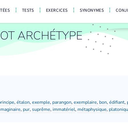
CTÉES
TESTS
EXERCICES
SYNONYMES
CONJ
OT ARCHÉTYPE
principe
,
étalon
,
exemple
,
parangon
,
exemplaire
,
bon
,
édifiant
,
imaginaire
,
pur
,
suprême
,
immatériel
,
métaphysique
,
platoniq