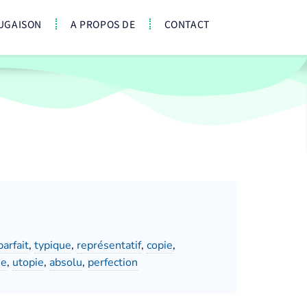
UGAISON
A PROPOS DE
CONTACT
parfait
,
typique
,
représentatif
,
copie
,
ue
,
utopie
,
absolu
,
perfection