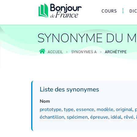
COURS
DI
SYNONYME DU M
ACCUEIL
>
SYNONYMES A
>
ARCHÉTYPE
Liste des synonymes
Nom
prototype
,
type
,
essence
,
modèle
,
original
,
échantillon
,
spécimen
,
épreuve
,
idéal
,
rêvé
,