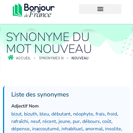
SYNONYME DU
MOT NOUVEAU
ACCUEIL
>
SYNONYMES N
>
NOUVEAU
Liste des synonymes
Adjectif Nom
bizut
,
bizuth
,
bleu
,
débutant
,
néophyte
,
frais
,
froid
,
rafraîchi
,
neuf
,
récent
,
jeune
,
pur
,
débours
,
coût
,
dépense
,
inaccoutumé
,
inhabituel
,
anormal
,
insolite
,