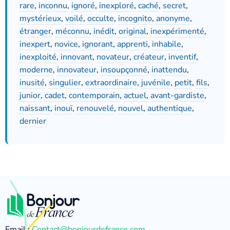
rare
,
inconnu
,
ignoré
,
inexploré
,
caché
,
secret
,
mystérieux
,
voilé
,
occulte
,
incognito
,
anonyme
,
étranger
,
méconnu
,
inédit
,
original
,
inexpérimenté
,
inexpert
,
novice
,
ignorant
,
apprenti
,
inhabile
,
inexploité
,
innovant
,
novateur
,
créateur
,
inventif
,
moderne
,
innovateur
,
insoupçonné
,
inattendu
,
inusité
,
singulier
,
extraordinaire
,
juvénile
,
petit
,
fils
,
junior
,
cadet
,
contemporain
,
actuel
,
avant-gardiste
,
naissant
,
inouï
,
renouvelé
,
nouvel
,
authentique
,
dernier
Email :
Contact@bonjourdefrance.com