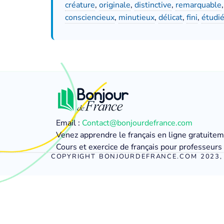
créature
,
originale
,
distinctive
,
remarquable
consciencieux
,
minutieux
,
délicat
,
fini
,
étudi
Email :
Contact@bonjourdefrance.com
Venez apprendre le français en ligne gratuite
Cours et exercice de français pour professeurs 
COPYRIGHT BONJOURDEFRANCE.COM 2023, 