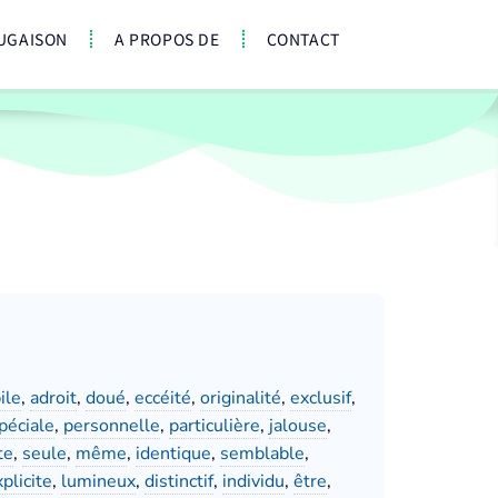
UGAISON
A PROPOS DE
CONTACT
ile
,
adroit
,
doué
,
eccéité
,
originalité
,
exclusif
,
péciale
,
personnelle
,
particulière
,
jalouse
,
te
,
seule
,
même
,
identique
,
semblable
,
plicite
,
lumineux
,
distinctif
,
individu
,
être
,