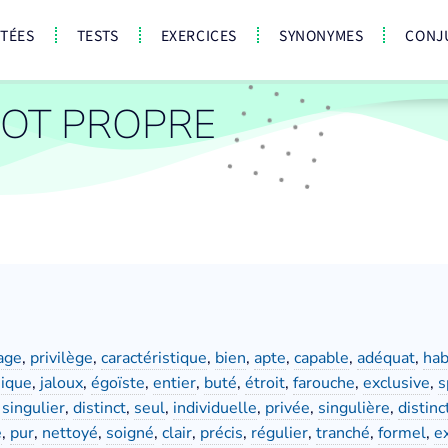
CTÉES
TESTS
EXERCICES
SYNONYMES
CONJ
OT PROPRE
age
,
privilège
,
caractéristique
,
bien
,
apte
,
capable
,
adéquat
,
hab
ique
,
jaloux
,
égoïste
,
entier
,
buté
,
étroit
,
farouche
,
exclusive
,
s
,
singulier
,
distinct
,
seul
,
individuelle
,
privée
,
singulière
,
distinc
é
,
pur
,
nettoyé
,
soigné
,
clair
,
précis
,
régulier
,
tranché
,
formel
,
ex