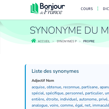
COURS
DI
SYNONYME DU M
ACCUEIL
>
SYNONYMES P
>
PROPRE
Liste des synonymes
Adjectif Nom
acquise
,
obtenue
,
reconnue
,
partisane
,
apan
spécial
,
spécifique
,
personnel
,
particulier
,
un
entière
,
étroite
,
individuel
,
autonome
,
privé
analogue
,
voire
,
comme
,
égal
,
net
,
immacul