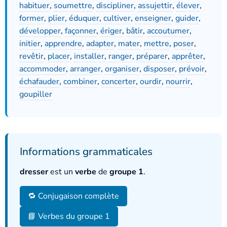
habituer
,
soumettre
,
discipliner
,
assujettir
,
élever
,
former
,
plier
,
éduquer
,
cultiver
,
enseigner
,
guider
,
développer
,
façonner
,
ériger
,
bâtir
,
accoutumer
,
initier
,
apprendre
,
adapter
,
mater
,
mettre
,
poser
,
revêtir
,
placer
,
installer
,
ranger
,
préparer
,
apprêter
,
accommoder
,
arranger
,
organiser
,
disposer
,
prévoir
,
échafauder
,
combiner
,
concerter
,
ourdir
,
nourrir
,
goupiller
Informations grammaticales
dresser
est un
verbe
de
groupe 1
.
🔁 Conjugaison complète
📘 Verbes du groupe 1