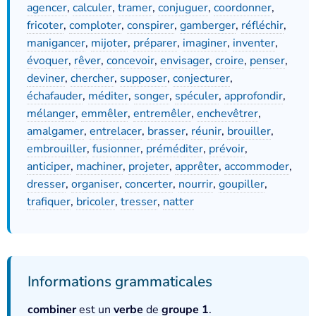
agencer
,
calculer
,
tramer
,
conjuguer
,
coordonner
,
fricoter
,
comploter
,
conspirer
,
gamberger
,
réfléchir
,
manigancer
,
mijoter
,
préparer
,
imaginer
,
inventer
,
évoquer
,
rêver
,
concevoir
,
envisager
,
croire
,
penser
,
deviner
,
chercher
,
supposer
,
conjecturer
,
échafauder
,
méditer
,
songer
,
spéculer
,
approfondir
,
mélanger
,
emmêler
,
entremêler
,
enchevêtrer
,
amalgamer
,
entrelacer
,
brasser
,
réunir
,
brouiller
,
embrouiller
,
fusionner
,
préméditer
,
prévoir
,
anticiper
,
machiner
,
projeter
,
apprêter
,
accommoder
,
dresser
,
organiser
,
concerter
,
nourrir
,
goupiller
,
trafiquer
,
bricoler
,
tresser
,
natter
Informations grammaticales
combiner
est un
verbe
de
groupe 1
.