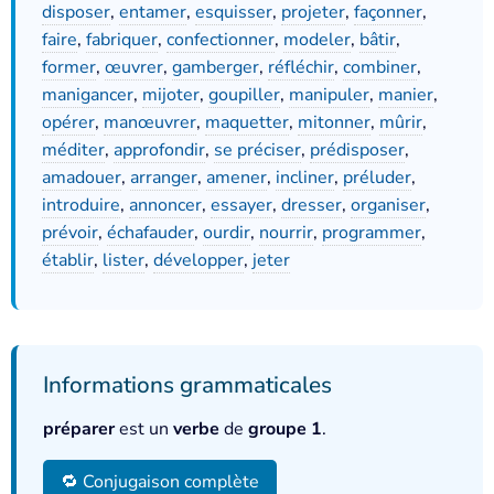
disposer
,
entamer
,
esquisser
,
projeter
,
façonner
,
faire
,
fabriquer
,
confectionner
,
modeler
,
bâtir
,
former
,
œuvrer
,
gamberger
,
réfléchir
,
combiner
,
manigancer
,
mijoter
,
goupiller
,
manipuler
,
manier
,
opérer
,
manœuvrer
,
maquetter
,
mitonner
,
mûrir
,
méditer
,
approfondir
,
se préciser
,
prédisposer
,
amadouer
,
arranger
,
amener
,
incliner
,
préluder
,
introduire
,
annoncer
,
essayer
,
dresser
,
organiser
,
prévoir
,
échafauder
,
ourdir
,
nourrir
,
programmer
,
établir
,
lister
,
développer
,
jeter
Informations grammaticales
préparer
est un
verbe
de
groupe 1
.
🔁 Conjugaison complète