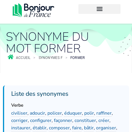
SYNONYME DU
MOT FORMER
ACCUEIL
>
SYNONYMES F
>
FORMER
Liste des synonymes
Verbe
civiliser
,
adoucir
,
policer
,
éduquer
,
polir
,
raffiner
,
corriger
,
configurer
,
façonner
,
constituer
,
créer
,
instaurer
,
établir
,
composer
,
faire
,
bâtir
,
organiser
,