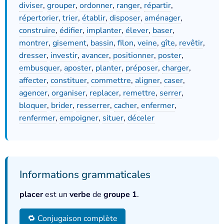
diviser
,
grouper
,
ordonner
,
ranger
,
répartir
,
répertorier
,
trier
,
établir
,
disposer
,
aménager
,
construire
,
édifier
,
implanter
,
élever
,
baser
,
montrer
,
gisement
,
bassin
,
filon
,
veine
,
gîte
,
revêtir
,
dresser
,
investir
,
avancer
,
positionner
,
poster
,
embusquer
,
aposter
,
planter
,
préposer
,
charger
,
affecter
,
constituer
,
commettre
,
aligner
,
caser
,
agencer
,
organiser
,
replacer
,
remettre
,
serrer
,
bloquer
,
brider
,
resserrer
,
cacher
,
enfermer
,
renfermer
,
empoigner
,
situer
,
déceler
Informations grammaticales
placer
est un
verbe
de
groupe 1
.
🔁 Conjugaison complète