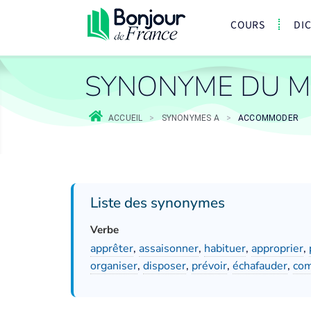
COURS
DI
SYNONYME DU 
ACCUEIL
>
SYNONYMES A
>
ACCOMMODER
Liste des synonymes
Verbe
apprêter
,
assaisonner
,
habituer
,
approprier
,
organiser
,
disposer
,
prévoir
,
échafauder
,
com