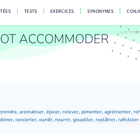
CTÉES
TESTS
EXERCICES
SYNONYMES
CONJ
MOT ACCOMMODER
prendre
,
aromatiser
,
épicer
,
relever
,
pimenter
,
agrémenter
,
re
biner
,
concerter
,
ourdir
,
nourrir
,
goupiller
,
replâtrer
,
rafistoler