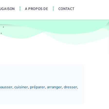
UGAISON
A PROPOS DE
CONTACT
hausser
,
cuisiner
,
préparer
,
arranger
,
dresser
,