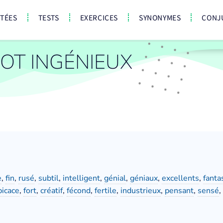
CTÉES
TESTS
EXERCICES
SYNONYMES
CONJ
OT INGÉNIEUX
e
,
fin
,
rusé
,
subtil
,
intelligent
,
génial
,
géniaux
,
excellents
,
fanta
picace
,
fort
,
créatif
,
fécond
,
fertile
,
industrieux
,
pensant
,
sensé
,