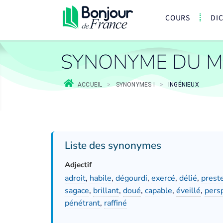
COURS
DI
SYNONYME DU M
ACCUEIL
>
SYNONYMES I
>
INGÉNIEUX
Liste des synonymes
Adjectif
adroit
,
habile
,
dégourdi
,
exercé
,
délié
,
prest
sagace
,
brillant
,
doué
,
capable
,
éveillé
,
pers
pénétrant
,
raffiné