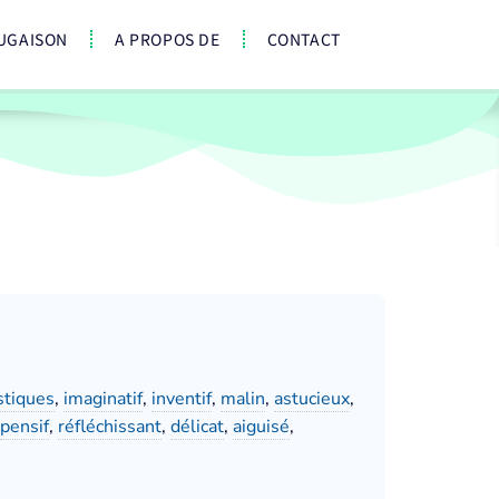
UGAISON
A PROPOS DE
CONTACT
stiques
,
imaginatif
,
inventif
,
malin
,
astucieux
,
pensif
,
réfléchissant
,
délicat
,
aiguisé
,