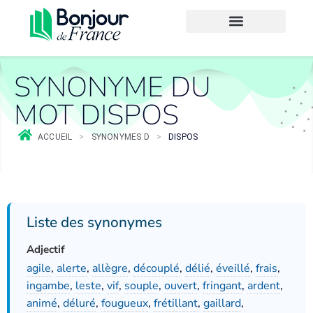
SYNONYME DU
MOT DISPOS
ACCUEIL
>
SYNONYMES D
>
DISPOS
Liste des synonymes
Adjectif
agile
,
alerte
,
allègre
,
découplé
,
délié
,
éveillé
,
frais
,
ingambe
,
leste
,
vif
,
souple
,
ouvert
,
fringant
,
ardent
,
animé
,
déluré
,
fougueux
,
frétillant
,
gaillard
,