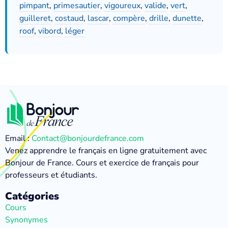
pimpant
,
primesautier
,
vigoureux
,
valide
,
vert
,
guilleret
,
costaud
,
lascar
,
compère
,
drille
,
dunette
,
roof
,
vibord
,
léger
Email :
Contact@bonjourdefrance.com
Venez apprendre le français en ligne gratuitement avec
Bonjour de France. Cours et exercice de français pour
professeurs et étudiants.
Catégories
Cours
Synonymes