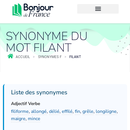
SYNONYME DU
MOT FILANT
ACCUEIL
>
SYNONYMES F
>
FILANT
Liste des synonymes
Adjectif Verbe
filiforme
,
allongé
,
délié
,
effilé
,
fin
,
grêle
,
longiligne
,
maigre
,
mince