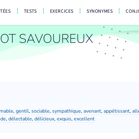
CTÉES
TESTS
EXERCICES
SYNONYMES
CONJ
OT SAVOUREUX
imable
,
gentil
,
sociable
,
sympathique
,
avenant
,
appétissant
,
all
ide
,
délectable
,
délicieux
,
exquis
,
excellent