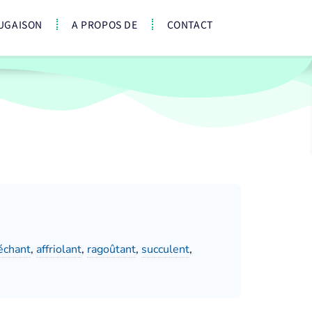
UGAISON
A PROPOS DE
CONTACT
échant
,
affriolant
,
ragoûtant
,
succulent
,