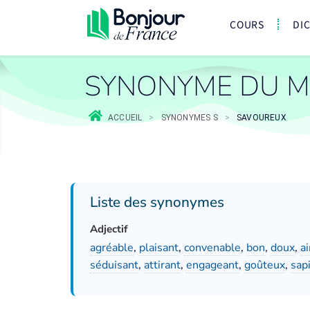
COURS
DI
SYNONYME DU M
ACCUEIL
>
SYNONYMES S
>
SAVOUREUX
Liste des synonymes
Adjectif
agréable
,
plaisant
,
convenable
,
bon
,
doux
,
a
séduisant
,
attirant
,
engageant
,
goûteux
,
sap