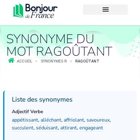
SYNONYME DU
MOT RAGOÛTANT
ACCUEIL
>
SYNONYMES R
>
RAGOÛTANT
Liste des synonymes
Adjectif Verbe
appétissant
,
alléchant
,
affriolant
,
savoureux
,
succulent
,
séduisant
,
attirant
,
engageant