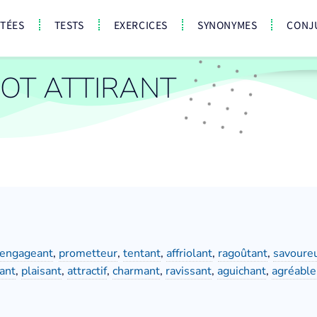
CTÉES
TESTS
EXERCICES
SYNONYMES
CONJ
OT ATTIRANT
engageant
,
prometteur
,
tentant
,
affriolant
,
ragoûtant
,
savoure
iant
,
plaisant
,
attractif
,
charmant
,
ravissant
,
aguichant
,
agréable