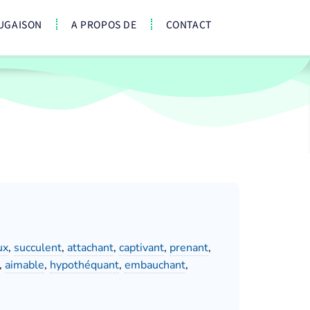
UGAISON
A PROPOS DE
CONTACT
ux
,
succulent
,
attachant
,
captivant
,
prenant
,
,
aimable
,
hypothéquant
,
embauchant
,