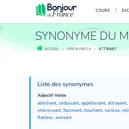
COURS
DI
SYNONYME DU M
ACCUEIL
>
SYNONYMES A
>
ATTIRANT
Liste des synonymes
Adjectif Verbe
alléchant
,
séduisant
,
appétissant
,
attrayant
,
intéressant
,
fascinant
,
touchant
,
curieux
,
rel
flatteur
,
avenant