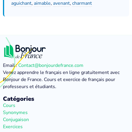
aguichant
,
aimable
,
avenant
,
charmant
Email :
Contact@bonjourdefrance.com
Venez apprendre le français en ligne gratuitement avec
Bonjour de France. Cours et exercice de français pour
professeurs et étudiants.
Catégories
Cours
Synonymes
Conjugaison
Exercices