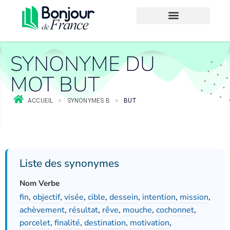
SYNONYME DU
MOT BUT
ACCUEIL
>
SYNONYMES B
>
BUT
Liste des synonymes
Nom Verbe
fin
,
objectif
,
visée
,
cible
,
dessein
,
intention
,
mission
,
achèvement
,
résultat
,
rêve
,
mouche
,
cochonnet
,
porcelet
,
finalité
,
destination
,
motivation
,