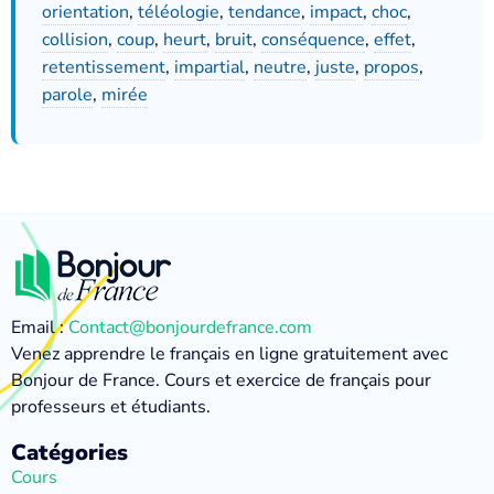
orientation
,
téléologie
,
tendance
,
impact
,
choc
,
collision
,
coup
,
heurt
,
bruit
,
conséquence
,
effet
,
retentissement
,
impartial
,
neutre
,
juste
,
propos
,
parole
,
mirée
Email :
Contact@bonjourdefrance.com
Venez apprendre le français en ligne gratuitement avec
Bonjour de France. Cours et exercice de français pour
professeurs et étudiants.
Catégories
Cours