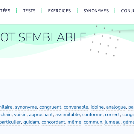
CTÉES
TESTS
EXERCICES
SYNONYMES
CONJ
OT SEMBLABLE
milaire
,
synonyme
,
congruent
,
convenable
,
idoine
,
analogue
,
pa
ochain
,
voisin
,
approchant
,
assimilable
,
conforme
,
correct
,
cong
particulier
,
quidam
,
concordant
,
même
,
commun
,
jumeau
,
gém