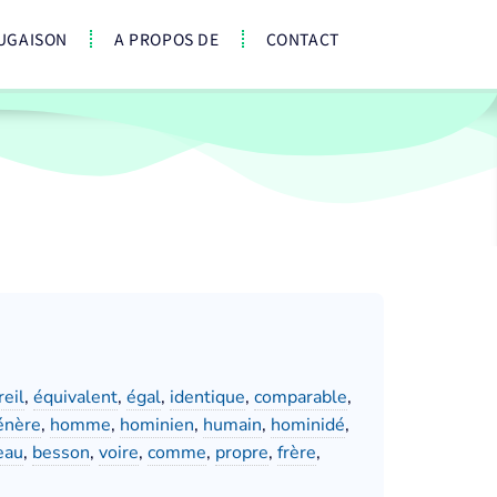
UGAISON
A PROPOS DE
CONTACT
reil
,
équivalent
,
égal
,
identique
,
comparable
,
énère
,
homme
,
hominien
,
humain
,
hominidé
,
eau
,
besson
,
voire
,
comme
,
propre
,
frère
,