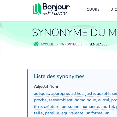
COURS
DI
SYNONYME DU M
ACCUEIL
>
SYNONYMES S
>
SEMBLABLE
Liste des synonymes
Adjectif Nom
adéquat
,
approprié
,
ad hoc
,
juste
,
adapté
,
si
proche
,
ressemblant
,
homologue
,
autrui
,
pr
être
,
créature
,
personne
,
humanité
,
mortel
,
telle
,
pareille
,
équivalente
,
uniforme
,
uni