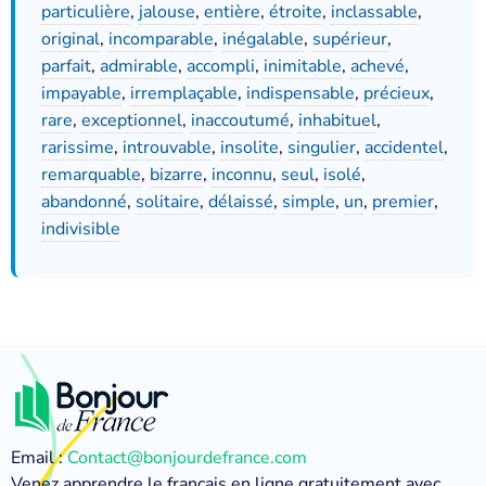
particulière
,
jalouse
,
entière
,
étroite
,
inclassable
,
original
,
incomparable
,
inégalable
,
supérieur
,
parfait
,
admirable
,
accompli
,
inimitable
,
achevé
,
impayable
,
irremplaçable
,
indispensable
,
précieux
,
rare
,
exceptionnel
,
inaccoutumé
,
inhabituel
,
rarissime
,
introuvable
,
insolite
,
singulier
,
accidentel
,
remarquable
,
bizarre
,
inconnu
,
seul
,
isolé
,
abandonné
,
solitaire
,
délaissé
,
simple
,
un
,
premier
,
indivisible
Email :
Contact@bonjourdefrance.com
Venez apprendre le français en ligne gratuitement avec