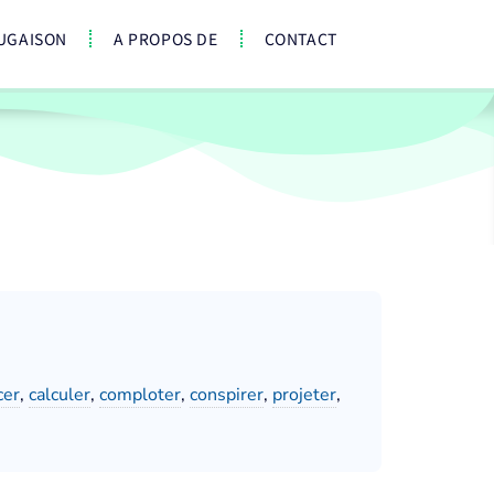
UGAISON
A PROPOS DE
CONTACT
cer
,
calculer
,
comploter
,
conspirer
,
projeter
,