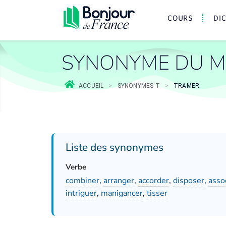
COURS
DI
SYNONYME DU M
ACCUEIL
>
SYNONYMES T
>
TRAMER
Liste des synonymes
Verbe
combiner
,
arranger
,
accorder
,
disposer
,
asso
intriguer
,
manigancer
,
tisser