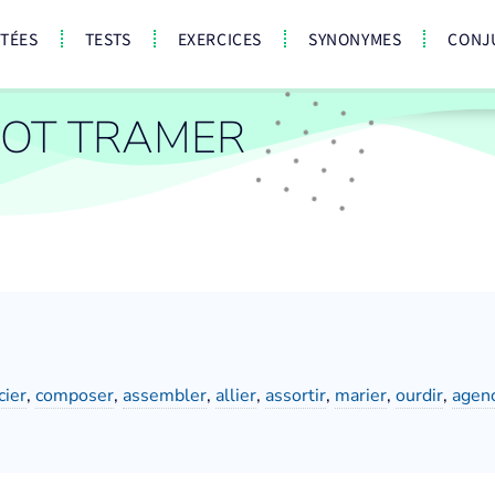
CTÉES
TESTS
EXERCICES
SYNONYMES
CONJ
OT TRAMER
cier
,
composer
,
assembler
,
allier
,
assortir
,
marier
,
ourdir
,
agen