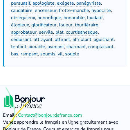
persuasif
,
apologiste
,
exégète
,
panégyriste
,
caudataire
,
encenseur
,
frotte-manche
,
hypocrite
,
obséquieux
,
honorifique
,
honorable
,
laudatif
,
élogieux
,
glorificateur
,
loueur
,
thuriféraire
,
approbateur
,
servile
,
plat
,
courtisanesque
,
séduisant
,
attrayant
,
attirant
,
affriolant
,
aguichant
,
tentant
,
aimable
,
avenant
,
charmant
,
complaisant
,
bas
,
rampant
,
soumis
,
vil
,
souple
Email :
Contact@bonjourdefrance.com
Venez apprendre le français en ligne gratuitement avec
Bonjour de France. Cours et exercice de français pour