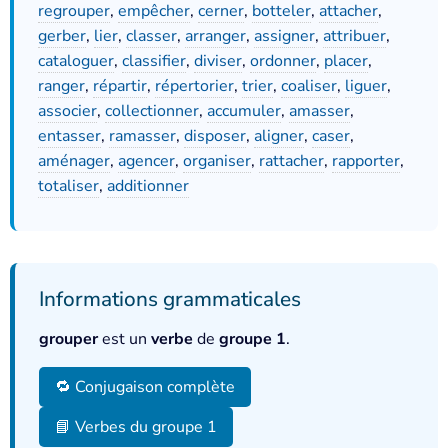
regrouper
,
empêcher
,
cerner
,
botteler
,
attacher
,
gerber
,
lier
,
classer
,
arranger
,
assigner
,
attribuer
,
cataloguer
,
classifier
,
diviser
,
ordonner
,
placer
,
ranger
,
répartir
,
répertorier
,
trier
,
coaliser
,
liguer
,
associer
,
collectionner
,
accumuler
,
amasser
,
entasser
,
ramasser
,
disposer
,
aligner
,
caser
,
aménager
,
agencer
,
organiser
,
rattacher
,
rapporter
,
totaliser
,
additionner
Informations grammaticales
grouper
est un
verbe
de
groupe 1
.
🔁 Conjugaison complète
📘 Verbes du groupe 1