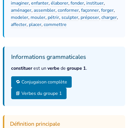
imaginer
,
enfanter
,
élaborer
,
fonder
,
instituer
,
aménager
,
assembler
,
conformer
,
façonner
,
forger
,
modeler
,
mouler
,
pétrir
,
sculpter
,
préposer
,
charger
,
affecter
,
placer
,
commettre
Informations grammaticales
constituer
est un
verbe
de
groupe 1
.
🔁 Conjugaison complète
📘 Verbes du groupe 1
Définition principale