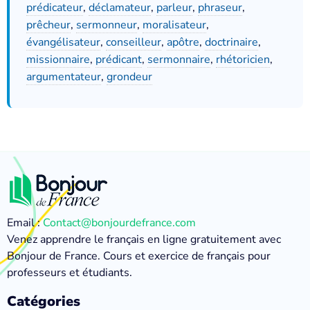
prédicateur
,
déclamateur
,
parleur
,
phraseur
,
prêcheur
,
sermonneur
,
moralisateur
,
évangélisateur
,
conseilleur
,
apôtre
,
doctrinaire
,
missionnaire
,
prédicant
,
sermonnaire
,
rhétoricien
,
argumentateur
,
grondeur
Email :
Contact@bonjourdefrance.com
Venez apprendre le français en ligne gratuitement avec
Bonjour de France. Cours et exercice de français pour
professeurs et étudiants.
Catégories