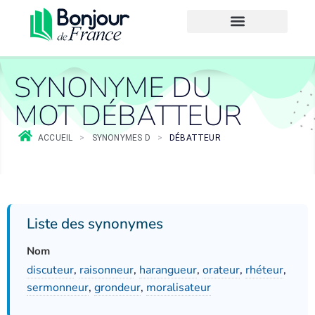
SYNONYME DU
MOT DÉBATTEUR
ACCUEIL
>
SYNONYMES D
>
DÉBATTEUR
Liste des synonymes
Nom
discuteur
,
raisonneur
,
harangueur
,
orateur
,
rhéteur
,
sermonneur
,
grondeur
,
moralisateur