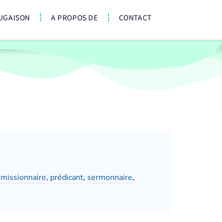
UGAISON
A PROPOS DE
CONTACT
,
missionnaire
,
prédicant
,
sermonnaire
,