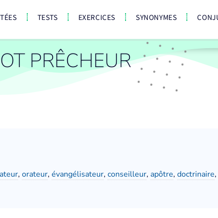
CTÉES
TESTS
EXERCICES
SYNONYMES
CONJ
OT PRÊCHEUR
ateur
,
orateur
,
évangélisateur
,
conseilleur
,
apôtre
,
doctrinaire