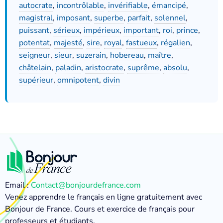
autocrate
,
incontrôlable
,
invérifiable
,
émancipé
,
magistral
,
imposant
,
superbe
,
parfait
,
solennel
,
puissant
,
sérieux
,
impérieux
,
important
,
roi
,
prince
,
potentat
,
majesté
,
sire
,
royal
,
fastueux
,
régalien
,
seigneur
,
sieur
,
suzerain
,
hobereau
,
maître
,
châtelain
,
paladin
,
aristocrate
,
suprême
,
absolu
,
supérieur
,
omnipotent
,
divin
Email :
Contact@bonjourdefrance.com
Venez apprendre le français en ligne gratuitement avec
Bonjour de France. Cours et exercice de français pour
professeurs et étudiants.