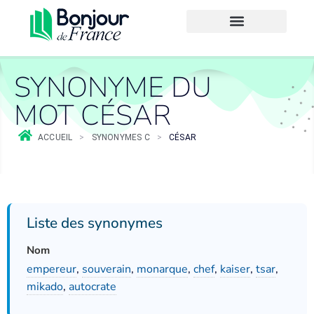
SYNONYME DU
MOT CÉSAR
ACCUEIL
>
SYNONYMES C
>
CÉSAR
Liste des synonymes
Nom
empereur
,
souverain
,
monarque
,
chef
,
kaiser
,
tsar
,
mikado
,
autocrate