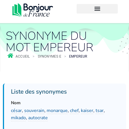
SYNONYME DU
MOT EMPEREUR
ACCUEIL
>
SYNONYMES E
>
EMPEREUR
Liste des synonymes
Nom
césar
,
souverain
,
monarque
,
chef
,
kaiser
,
tsar
,
mikado
,
autocrate