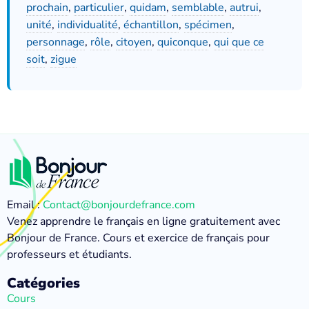
prochain
,
particulier
,
quidam
,
semblable
,
autrui
,
unité
,
individualité
,
échantillon
,
spécimen
,
personnage
,
rôle
,
citoyen
,
quiconque
,
qui que ce
soit
,
zigue
Email :
Contact@bonjourdefrance.com
Venez apprendre le français en ligne gratuitement avec
Bonjour de France. Cours et exercice de français pour
professeurs et étudiants.
Catégories
Cours