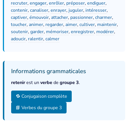
recruter
,
engager
,
enrôler
,
préposer
,
endiguer
,
contenir
,
canaliser
,
enrayer
,
juguler
,
intéresser
,
captiver
,
émouvoir
,
attacher
,
passionner
,
charmer
,
toucher
,
animer
,
regarder
,
aimer
,
cultiver
,
maintenir
,
soutenir
,
garder
,
mémoriser
,
enregistrer
,
modérer
,
adoucir
,
ralentir
,
calmer
Informations grammaticales
retenir
est un
verbe
de
groupe 3
.
🔁 Conjugaison complète
📘 Verbes du groupe 3