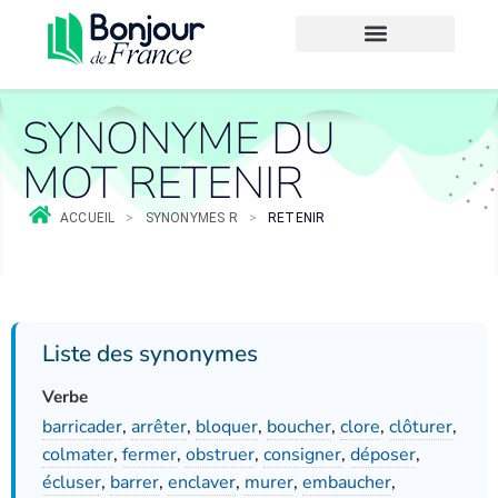
SYNONYME DU
MOT RETENIR
ACCUEIL
>
SYNONYMES R
>
RETENIR
Liste des synonymes
Verbe
barricader
,
arrêter
,
bloquer
,
boucher
,
clore
,
clôturer
,
colmater
,
fermer
,
obstruer
,
consigner
,
déposer
,
écluser
,
barrer
,
enclaver
,
murer
,
embaucher
,