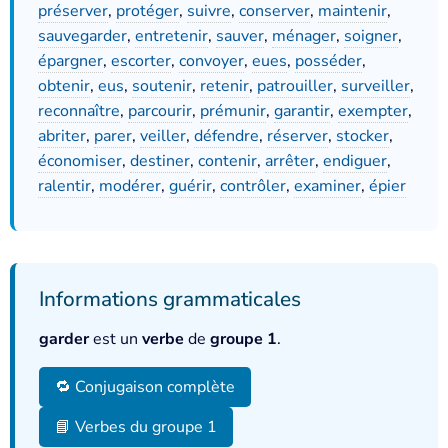
préserver
,
protéger
,
suivre
,
conserver
,
maintenir
,
sauvegarder
,
entretenir
,
sauver
,
ménager
,
soigner
,
épargner
,
escorter
,
convoyer
,
eues
,
posséder
,
obtenir
,
eus
,
soutenir
,
retenir
,
patrouiller
,
surveiller
,
reconnaître
,
parcourir
,
prémunir
,
garantir
,
exempter
,
abriter
,
parer
,
veiller
,
défendre
,
réserver
,
stocker
,
économiser
,
destiner
,
contenir
,
arrêter
,
endiguer
,
ralentir
,
modérer
,
guérir
,
contrôler
,
examiner
,
épier
Informations grammaticales
garder
est un
verbe
de
groupe 1
.
🔁 Conjugaison complète
📘 Verbes du groupe 1